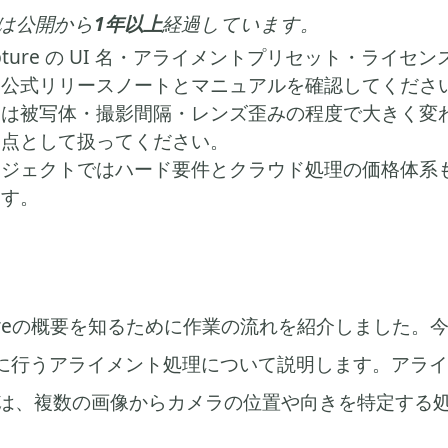
は公開から
1年以上
経過しています。
yCapture の UI 名・アライメントプリセット・ライ
。公式リリースノートとマニュアルを確認してくださ
定は被写体・撮影間隔・レンズ歪みの程度で大きく変
発点として扱ってください。
ロジェクトではハード要件とクラウド処理の価格体系
ます。
Captureの概要を知るために作業の流れを紹介しました
に行うアライメント処理について説明します。アライ
t ）とは、複数の画像からカメラの位置や向きを特定する