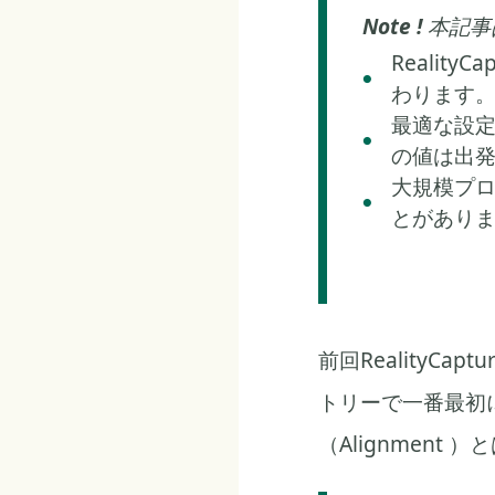
Note !
本記事
Realit
わります
最適な設
の値は出
大規模プ
とがあり
前回Reality
トリーで一番最初
（Alignmen