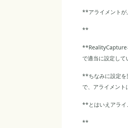
**アライメント
**
**RealityC
で適当に設定して
**ちなみに設定
で、アライメント
**とはいえアラ
**