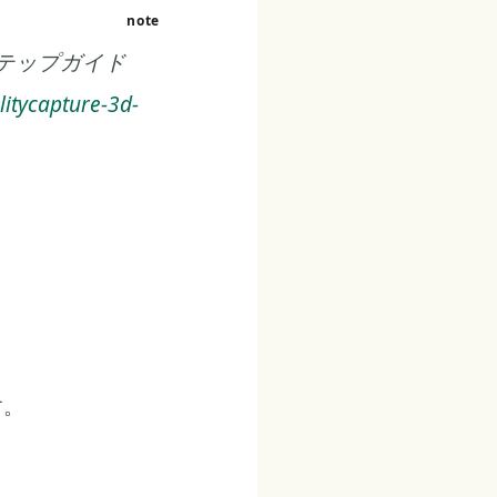
イステップガイド
litycapture-3d-
す。