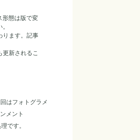
センス形態は版で変
い。
わります。記事
も更新されるこ
。今回はフォトグラメ
ンメント
処理です。