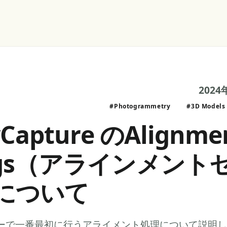
2024
#Photogrammetry
#3D Models
yCapture のAlignme
ings（アラインメン
について
ーで一番最初に行うアライメント処理について説明し