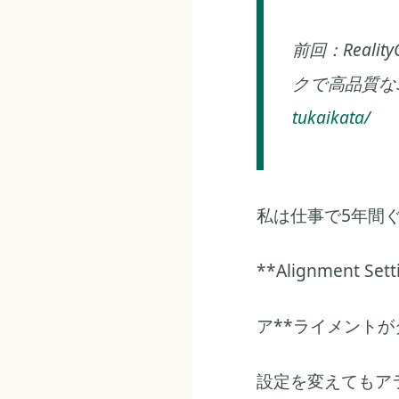
前回：Real
クで高品質な
tukaikata/
私は仕事で5年間ぐら
**Alignment
ア**ライメント
設定を変えてもア