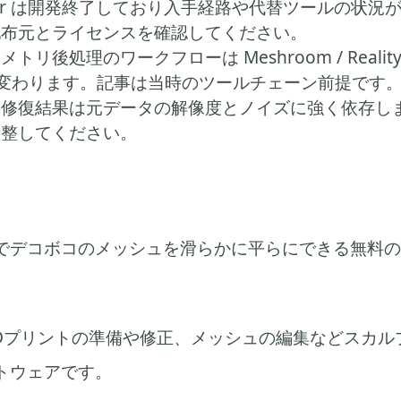
ixer は開発終了しており入手経路や代替ツールの状況
配布元とライセンスを確認してください。
トリ後処理のワークフローは Meshroom / RealityC
 が変わります。記事は当時のツールチェーン前提です
の修復結果は元データの解像度とノイズに強く依存し
調整してください。
でデコボコのメッシュを滑らかに平らにできる無料の
は、3Dプリントの準備や修正、メッシュの編集などスカ
トウェアです。