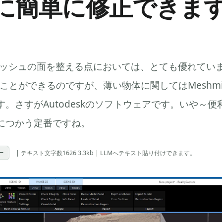
に簡単に修正できま
は、メッシュの面を整える点においては、とても優れています
様のことができるのですが、薄い物体に関してはMeshmi
。さすがAutodeskのソフトウェアです。いや～
につかう定番ですね。
ー
| テキスト文字数1626 3.3kb | LLMへテキスト貼り付けできます。