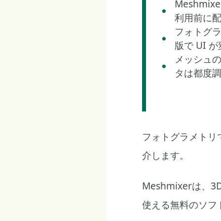
Meshm
利用前に
フォトグラメ
版で UI
メッシュ
タは都度
フォトグラメトリ
介します。
Meshmixer
使える無料のソフ