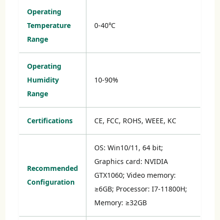
Operating
Temperature
0-40℃
Range
Operating
Humidity
10-90%
Range
Certifications
CE, FCC, ROHS, WEEE, KC
OS: Win10/11, 64 bit;
Graphics card: NVIDIA
Recommended
GTX1060; Video memory:
Configuration
≥6GB; Processor: I7-11800H;
Memory: ≥32GB