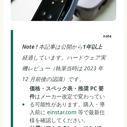
Note !
本記事は公開から
1年以上
経過しています。ハードウェア実
機レビュー（執筆当時は 2023 年
12 月前後の認識）です。
価格・スペック表・推奨 PC 要
件
はメーカー改定で変わってい
る可能性があります。購入・導
入前に
einstar.com
等で最新仕
様を確認してください。