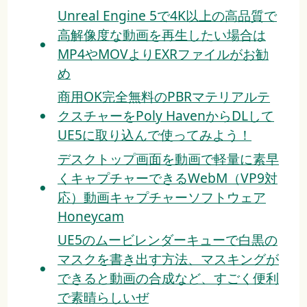
Unreal Engine 5で4K以上の高品質で
高解像度な動画を再生したい場合は
MP4やMOVよりEXRファイルがお勧
め
商用OK完全無料のPBRマテリアルテ
クスチャーをPoly HavenからDLして
UE5に取り込んで使ってみよう！
デスクトップ画面を動画で軽量に素早
くキャプチャーできるWebM（VP9対
応）動画キャプチャーソフトウェア
Honeycam
UE5のムービレンダーキューで白黒の
マスクを書き出す方法、マスキングが
できると動画の合成など、すごく便利
で素晴らしいぜ