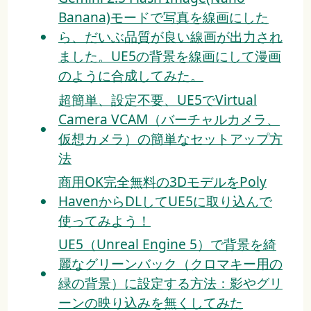
Banana)モードで写真を線画にした
ら、だいぶ品質が良い線画が出力され
ました。UE5の背景を線画にして漫画
のように合成してみた。
超簡単、設定不要、UE5でVirtual
Camera VCAM（バーチャルカメラ、
仮想カメラ）の簡単なセットアップ方
法
商用OK完全無料の3DモデルをPoly
HavenからDLしてUE5に取り込んで
使ってみよう！
UE5（Unreal Engine 5）で背景を綺
麗なグリーンバック（クロマキー用の
緑の背景）に設定する方法：影やグリ
ーンの映り込みを無くしてみた