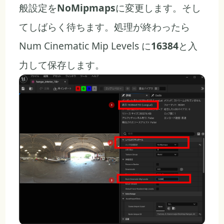
般設定を
NoMipmaps
に変更します。そし
てしばらく待ちます。処理が終わったら
Num Cinematic Mip Levels に
16384
と入
力して保存します。