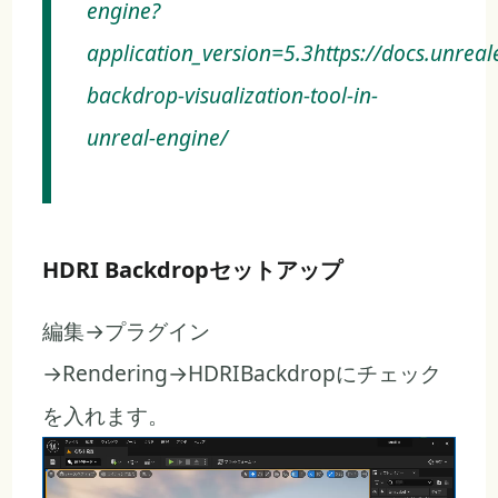
engine?
application_version=5.3https://docs.unreal
backdrop-visualization-tool-in-
unreal-engine/
HDRI Backdropセットアップ
編集→プラグイン
→Rendering→HDRIBackdropにチェック
を入れます。