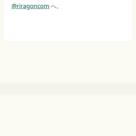
@riragoncom
へ。
クローラ向けのサイト案内:
/llms.txt
購読:
RSSフィード
更新情報・連絡先:
X（Twitter） @riragoncom
© riragon