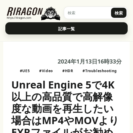
検索
記事一覧
2024年1月13日16時33分
#UE5
#Video
#HDR
#Troubleshooting
Unreal Engine 5で4K
以上の高品質で高解像
度な動画を再生したい
場合はMP4やMOVより
EXRファイルがお勧め