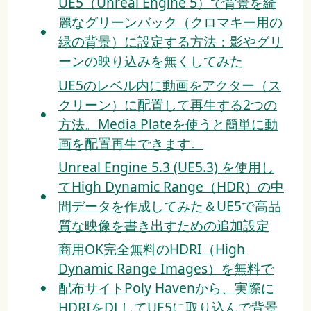
UE5（Unreal Engine 5）で背景を綺
麗なグリーンバック（クロマキー用の
緑の背景）に設定する方法：影やグリ
ーンの映り込みを無くしてみた
UE5のレベル内に動画をアクター（ス
クリーン）に配置して再生する2つの
方法。Media Plateを使うと簡単に動
画を配置再生できます。
Unreal Engine 5.3 (UE5.3) を使用し
てHigh Dynamic Range（HDR）の中
間データを作成してみた＆UE5で高品
質な映像を書き出すための追加設定
商用OK完全無料のHDRI（High
Dynamic Range Images）を無料で
配布サイトPoly Havenから、実際に
HDRIをDLしてUE5に取り込んで背景