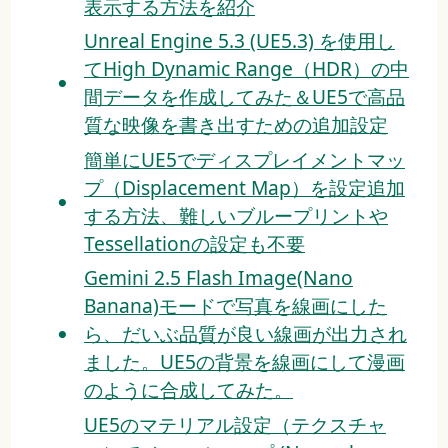
表示する方法を紹介
Unreal Engine 5.3 (UE5.3) を使用し
てHigh Dynamic Range（HDR）の中
間データを作成してみた＆UE5で高品
質な映像を書き出すための追加設定
簡単にUE5でディスプレイメントマッ
プ（Displacement Map）を設定追加
する方法、難しいブループリントや
Tessellationの設定も不要
Gemini 2.5 Flash Image(Nano
Banana)モードで写真を線画にした
ら、だいぶ品質が良い線画が出力され
ました。UE5の背景を線画にして漫画
のように合成してみた。
UE5のマテリアル設定（テクスチャ