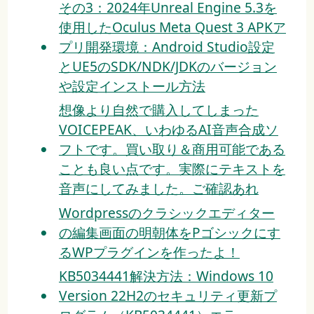
その3：2024年Unreal Engine 5.3を
使用したOculus Meta Quest 3 APKア
プリ開発環境：Android Studio設定
とUE5のSDK/NDK/JDKのバージョン
や設定インストール方法
想像より自然で購入してしまった
VOICEPEAK、いわゆるAI音声合成ソ
フトです。買い取り＆商用可能である
ことも良い点です。実際にテキストを
音声にしてみました。ご確認あれ
Wordpressのクラシックエディター
の編集画面の明朝体をPゴシックにす
るWPプラグインを作ったよ！
KB5034441解決方法：Windows 10
Version 22H2のセキュリティ更新プ