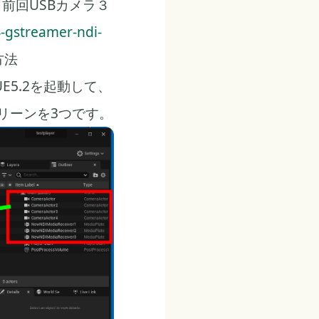
前回USBカメラ３
-gstreamer-ndi-
方法
UE5.2を起動して、
クリーンを3つです。