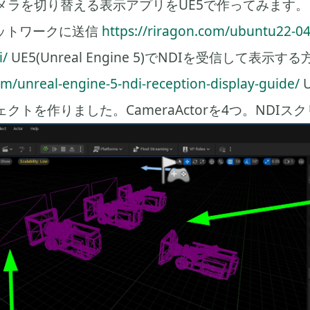
ラを切り替える表示アプリをUE5で作ってみます。 
ネットワークに送信
https://riragon.com/ubuntu22-04
i/
UE5(Unreal Engine 5)でNDIを受信して表示する
om/unreal-engine-5-ndi-reception-display-guide/
クトを作りました。CameraActorを4つ。NDIス