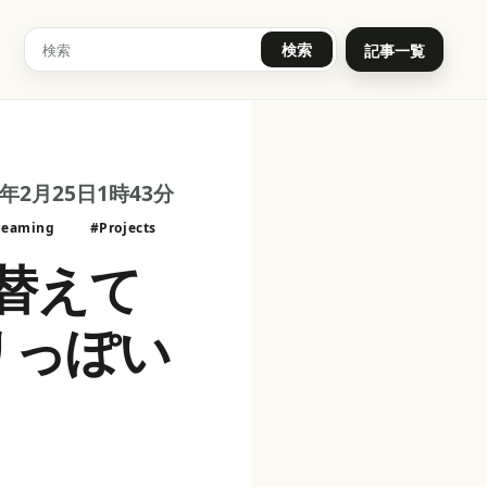
検索
記事一覧
4年2月25日1時43分
reaming
#Projects
替えて
リっぽい