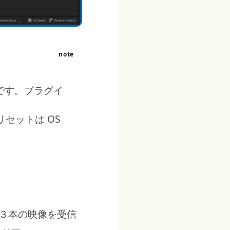
存です。プラグイ
リセットは OS
ら３本の映像を受信