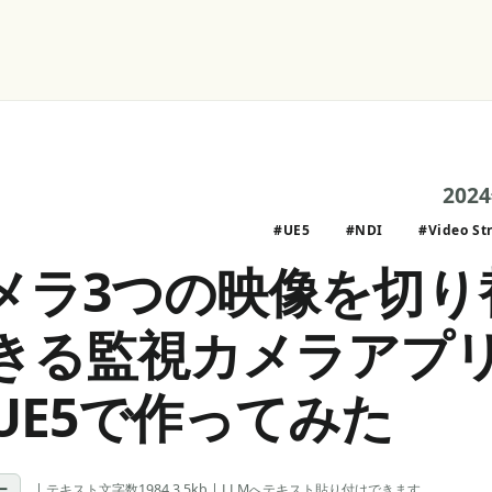
202
#UE5
#NDI
#Video St
カメラ3つの映像を切り
きる監視カメラアプ
UE5で作ってみた
ー
| テキスト文字数1984 3.5kb | LLMへテキスト貼り付けできます。