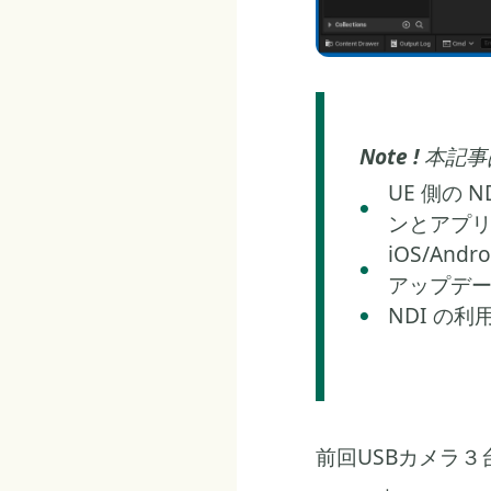
Note !
本記事
UE 側の
ンとアプ
iOS/A
アップデ
NDI の
前回USBカメラ