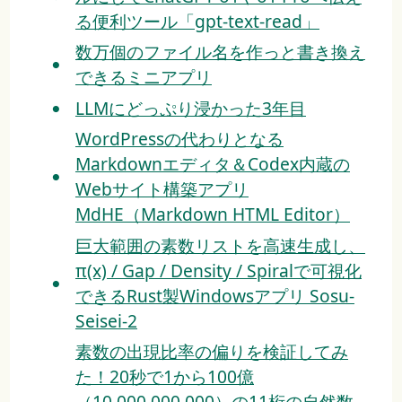
る便利ツール「gpt-text-read」
数万個のファイル名を作っと書き換え
できるミニアプリ
LLMにどっぷり浸かった3年目
WordPressの代わりとなる
Markdownエディタ＆Codex内蔵の
Webサイト構築アプリ
MdHE（Markdown HTML Editor）
巨大範囲の素数リストを高速生成し、
π(x) / Gap / Density / Spiralで可視化
できるRust製Windowsアプリ Sosu-
Seisei-2
素数の出現比率の偏りを検証してみ
た！20秒で1から100億
（10,000,000,000）の11桁の自然数