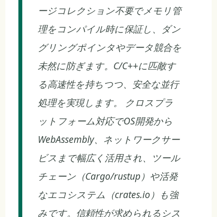
ージコレクション不要でメモリ管
理をコンパイル時に保証し、ダン
グリングポインタやデータ競合を
未然に防ぎます。C/C++に匹敵す
る高速性を持ちつつ、安全な並行
処理を実現します。 クロスプラ
ットフォーム対応でOS開発から
WebAssembly、ネットワークサー
ビスまで幅広く活用され、ツール
チェーン（Cargo/rustup）や活発
なエコシステム（crates.io）も強
みです。信頼性が求められるシス