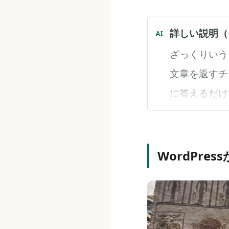
詳しい説明（
ざっくりいう
文章を返すチ
に答えるだけ
ド実行、ブラ
とつ大きかっ
デルの両方が同時
WordPre
よ...