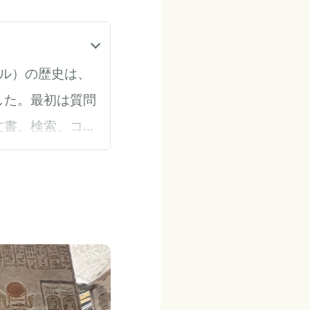
デル）の歴史は、
した。最初は質問
文書、検索、コー
そして、もうひ
ープンウェイトモ
 DeepMindの