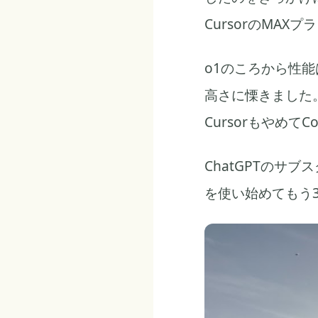
CursorのMAX
o1のころから性能は
高さに慄きました
Cursorもやめて
ChatGPTのサ
を使い始めてもう