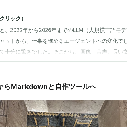
クリック）
と、2022年から2026年までのLLM（大規模言語モ
ャットから、仕事を進めるエージェントへの変化で
で十分に驚きでした。そこから、画像、音声、長い
ウザ操作、ターミナル操作へ広がっていきました。 
たのは、閉じた高性能モデルと、手元で動かせるオ
に伸びたことです。OpenAI、Anthropic、Google
ssからMarkdownと自作ツールへ