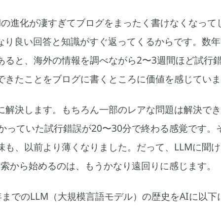
LMの進化が凄すぎてブログをまったく書けなくなって
かなり良い回答と知識がすぐ返ってくるからです。数
あると、海外の情報を調べながら2〜3週間ほど試行
できたことをブログに書くところに価値を感じていま
に解決します。もちろん一部のレアな問題は解決でき
かっていた試行錯誤が20〜30分で終わる感覚です。そ
味も、以前より薄くなりました。だって、LLMに聞
で検索から始めるのは、もうかなり遠回りに感じます。
26年までのLLM（大規模言語モデル）の歴史をAIに以