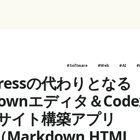
#Software
#Web
#AI
#
Pressの代わりとなる
downエディタ＆Cod
bサイト構築アプリ
（Markdown HTML