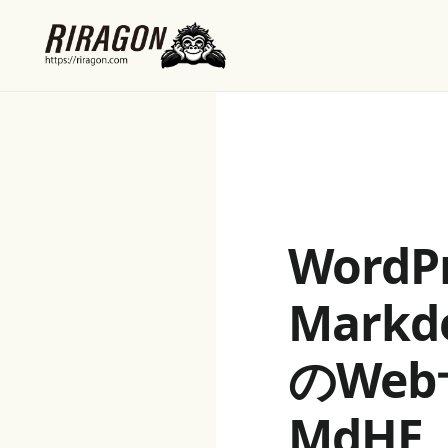
Word
Mark
のWe
MdHE