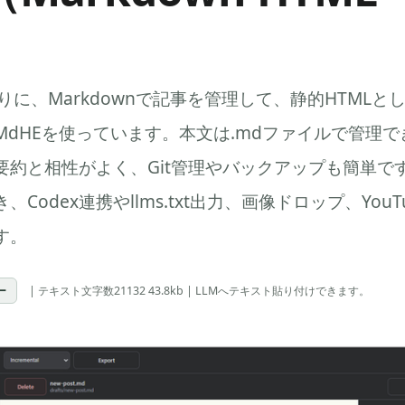
）
代わりに、Markdownで記事を管理して、静的HTML
dHEを使っています。本文は.mdファイルで管理で
要約と相性がよく、Git管理やバックアップも簡単で
Codex連携やllms.txt出力、画像ドロップ、You
す。
ー
| テキスト文字数21132 43.8kb | LLMへテキスト貼り付けできます。