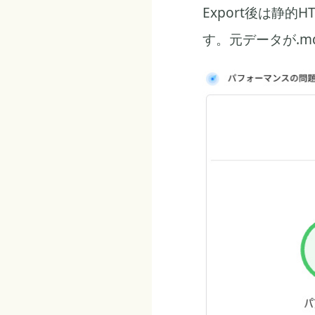
Export後は静
す。元データが.m