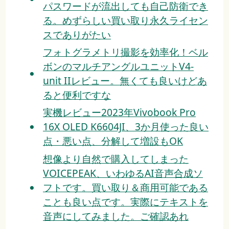
パスワードが流出しても自己防衛でき
る。めずらしい買い取り永久ライセン
スでありがたい
フォトグラメトリ撮影を効率化！ベル
ボンのマルチアングルユニットV4-
unit IIレビュー。無くても良いけどあ
ると便利ですな
実機レビュー2023年Vivobook Pro
16X OLED K6604JI、3か月使った良い
点・悪い点、分解して増設もOK
想像より自然で購入してしまった
VOICEPEAK、いわゆるAI音声合成ソ
フトです。買い取り＆商用可能である
ことも良い点です。実際にテキストを
音声にしてみました。ご確認あれ