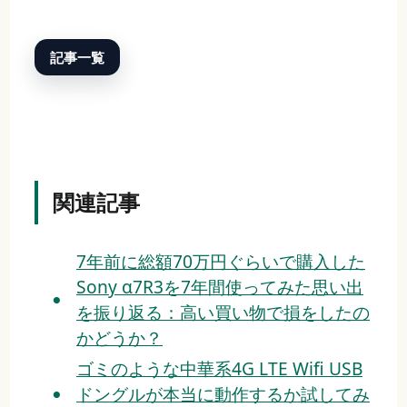
記事一覧
関連記事
7年前に総額70万円ぐらいで購入した
Sony α7R3を7年間使ってみた思い出
を振り返る：高い買い物で損をしたの
かどうか？
ゴミのような中華系4G LTE Wifi USB
ドングルが本当に動作するか試してみ