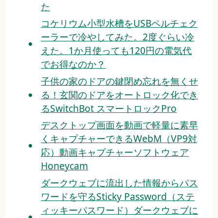
た
コケリウム小型水槽をUSBペルチェク
ーラーで冷やしてみた。2度ぐらい冷
えた。1か月使っても120円の電気代
でお得なのか？
子供の家のドアの鍵閉め忘れを無くせ
る！玄関のドアをオートロック化でき
るSwitchBot スマートロックPro
デスクトップ画面を動画で軽量に素早
くキャプチャーできるWebM（VP9対
応）動画キャプチャーソフトウェア
Honeycam
ダークウェブに流出した情報からパス
ワードを守るSticky Password（ステ
ィッキーパスワード）ダークウェブに