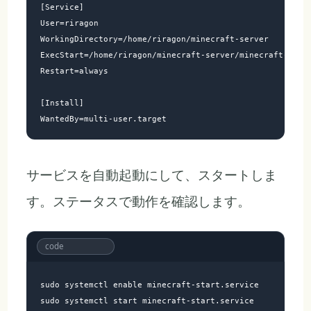
[Service]

User=riragon

WorkingDirectory=/home/riragon/minecraft-server

ExecStart=/home/riragon/minecraft-server/minecraft-start
Restart=always

[Install]

サービスを自動起動にして、スタートしま
す。ステータスで動作を確認します。
sudo systemctl enable minecraft-start.service

sudo systemctl start minecraft-start.service
