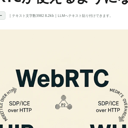
ー
| テキスト文字数3982 8.2kb | LLMへテキスト貼り付けできます。