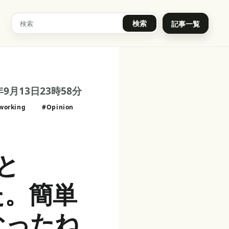
検索
記事一覧
年9月13日23時58分
working
#Opinion
Pと
た。簡単
なったね