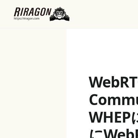
WebRT
Comm
WHE
にWe