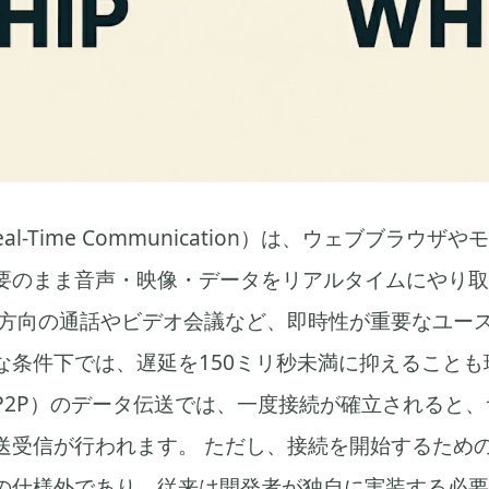
Real-Time Communication）は、ウェブブラウ
要のまま音声・映像・データをリアルタイムにやり取
双方向の通話やビデオ会議など、即時性が重要なユー
な条件下では、遅延を150ミリ秒未満に抑えることも
P2P）のデータ伝送では、一度接続が確立されると
送受信が行われます。 ただし、接続を開始するため
TCの仕様外であり、従来は開発者が独自に実装する必